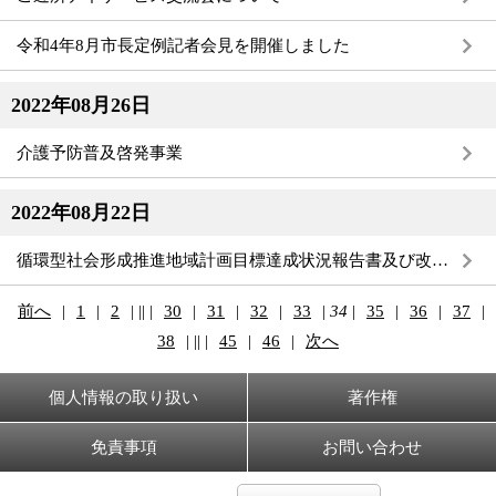
令和4年8月市長定例記者会見を開催しました
2022年08月26日
介護予防普及啓発事業
2022年08月22日
循環型社会形成推進地域計画目標達成状況報告書及び改善計画書について（H29～R03）
前へ
|
1
|
2
|
||
|
30
|
31
|
32
|
33
|
34
|
35
|
36
|
37
|
38
|
||
|
45
|
46
|
次へ
個人情報の取り扱い
著作権
免責事項
お問い合わせ