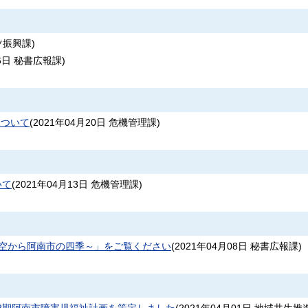
ツ振興課
)
6日
秘書広報課
)
について
(
2021年04月20日
危機管理課
)
いて
(
2021年04月13日
危機管理課
)
IAL ～空から阿南市の四季～」をご覧ください
(
2021年04月08日
秘書広報課
)