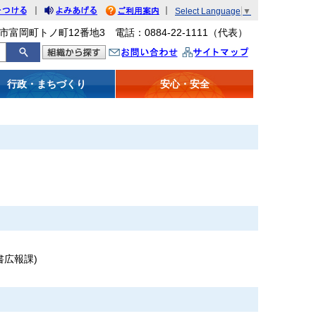
｜
｜
Select Language
▼
をつける
みあげる
利用案内
市富岡町トノ町12番地3 電話：0884-22-1111（代表）
問い合わせ
イトマップ
行政・まちづくり
安心・安全
書広報課
)