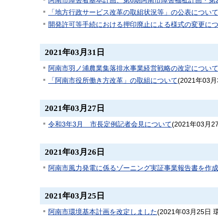
阿南市障害者基本計画、第6期阿南市障害福祉計画・第
「地方行政サービス改革の取組状況等」の公表につい
開発許可等手続における押印廃止による様式の変更に
2021年03月31日
阿南市羽ノ浦農業集落排水事業経営戦略の改定につい
「阿南市役所働き方改革」の取組について
(
2021年03月
2021年03月27日
令和3年3月 市長定例記者会見について
(
2021年03月2
2021年03月26日
阿南市風力発電に係るゾーニング実証事業報告書を作
2021年03月25日
阿南市環境基本計画を改定しました
(
2021年03月25日