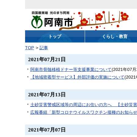
阿南市
トップ
くらし・教育
TOP
記事
2021年07月21日
阿南市骨髄移植ドナー等支援事業について
(
2021年07月
【地域密着型サービス】外部評価の実施について
(
202
2021年07月13日
土砂災害警戒区域等の周辺にお住いの方へ 【土砂災
広報番組「新型コロナウイルスワクチン接種のお知ら
2021年07月07日