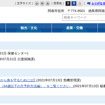
｜文字サイズ｜
｜背景色｜
｜
りがな
阿南市役所 〒774-8501 徳島県阿南
観光・文化
産業・労働
21日
保健センター
)
1年07月21日
介護保険課
)
害から身を守るためには】
(
2021年07月13日
危機管理課
)
せ（64歳以下の方予約方法編）」をご覧ください
(
2021年07月13日
秘