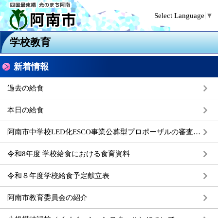
Select Language
▼
学校教育
新着情報
過去の給食
本日の給食
阿南市中学校LED化ESCO事業公募型プロポーザルの審査結果について
令和8年度 学校給食における食育資料
令和８年度学校給食予定献立表
阿南市教育委員会の紹介