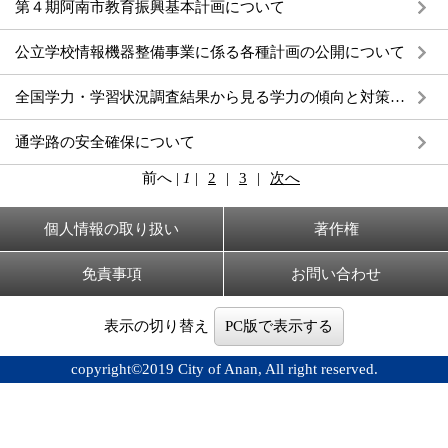
第４期阿南市教育振興基本計画について
公立学校情報機器整備事業に係る各種計画の公開について
全国学力・学習状況調査結果から見る学力の傾向と対策について
通学路の安全確保について
前へ
|
1
|
2
|
3
|
次へ
個人情報の取り扱い
著作権
免責事項
お問い合わせ
表示の切り替え
PC版で表示する
copyright©2019 City of Anan, All right reserved.