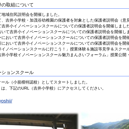
降の取組について
て地域住民説明会を開催しました。
て、吉井小学校・加茂谷幼稚園の保護者を対象とした保護者説明会（意
て吉井小イノベーションスクールについての保護者説明会を開催しまし
おいて吉井小イノベーションスクールについての保護者説明会を開催し
ーにおいて吉井小イノベーションスクールについての保護者説明会を開
所において吉井小イノベーションスクールについての保護者説明会を開
井イノベーションスクールに行こう！」授業体験＆施設等見学＆スクー
吉井小学校イノベーションスクール魅力まんさいフォーラム」授業公開
ーションスクール
ル（小規模特認校）としてスタートしました。
くは、下記のURL（吉井小学校）にアクセスしてください。
yoshii/