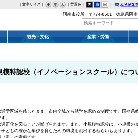
｜文字サイズ｜
｜背景色｜
｜
りがな
阿南市役所 〒774-8501 徳島県阿南
観光・文化
産業・労働
規模特認校（イノベーションスクール）につ
通学区域を残したまま、市内全域から就学を認める制度です。国や県教
です。
適正化を図ることが挙げられます。また、小規模特認校は、小規模のま
や子どもの確かな学びを育むための環境を創出するねらいもあります。
容（案）の資料です。