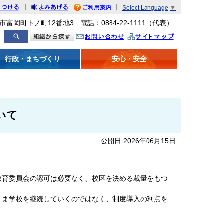
｜
｜
Select Language
▼
をつける
みあげる
利用案内
市富岡町トノ町12番地3 電話：0884-22-1111（代表）
問い合わせ
イトマップ
行政・まちづくり
安心・安全
いて
公開日 2026年06月15日
育委員会の認可は必要なく、校区を決める裁量をもつ
ま学校を継続していくのではなく、制度導入の利点を