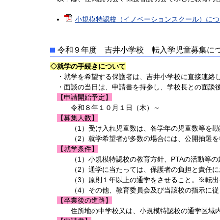
小規模特認校（イノベーションスクール）について[
令和９年度 吉井小学校 転入学児童募集に
◇就学の手続きについて
・就学を希望する保護者は、吉井小学校に直接連絡し
・面談の当日は、申請書を持参し、学校長との面談後
【申請開始予定】
令和８年１０月１日（木）～
【募集人数】
（1）受け入れ児童数は、各学年の児童数等を勘
（2）就学希望者が多数の場合には、公開抽選を
【就学条件】
（1）小規模特認校の教育方針、PTAの活動等の
（2）通学に当たっては、保護者の負担と責任に
（3）原則１年以上の通学をさせること。※転出そ
（4）その他、教育委員会及び当該校の指示に従
【卒業後の進路】
住所地の中学校又は、小規模特認校の通学区域内の