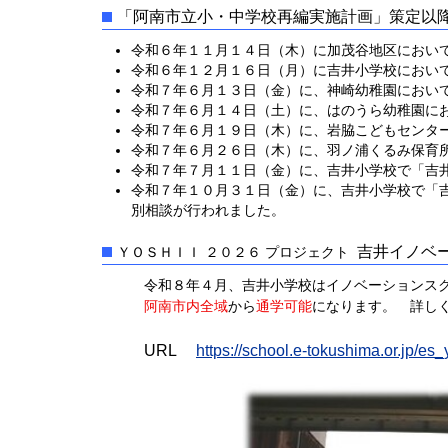
「阿南市立小・中学校再編実施計画」策定以
令和６年１１月１４日（木）に加茂谷地区におい
令和６年１２月１６日（月）に吉井小学校におい
令和７年６月１３日（金）に、神崎幼稚園におい
令和７年６月１４日（土）に、はのうら幼稚園に
令和７年６月１９日（木）に、岩脇こどもセンタ
令和７年６月２６日（木）に、羽ノ浦くるみ保育
令和７年７月１１日（金）に、吉井小学校で「吉
令和７年１０月３１日（金）に、吉井小学校で「
別相談が行われました。
吉井イノベ
ＹＯＳＨＩＩ ２０２６ プロジェクト
令和８年４月、吉井小学校はイノベーションスクー
阿南市内全域
から
通学可能
になります。 詳し
URL
https://school.e-tokushima.or.jp/es_