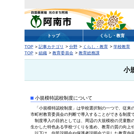
阿南市
トップ
くらし・教育
TOP
記事カテゴリ
分野
くらし・教育
学校教育
TOP
組織
教育委員会
教育総務課
小
小規模特認校制度について
「小規模特認校制度」は学校選択制の一つで、従来の
市町村教育委員会の判断で導入することができる制度
制度導入の目的としては、周辺の大規模校の児童数の
生かした特色ある学校づくりを進め、教育の質の向上
以下は、住民説明会や保護者説明会で示した教育内