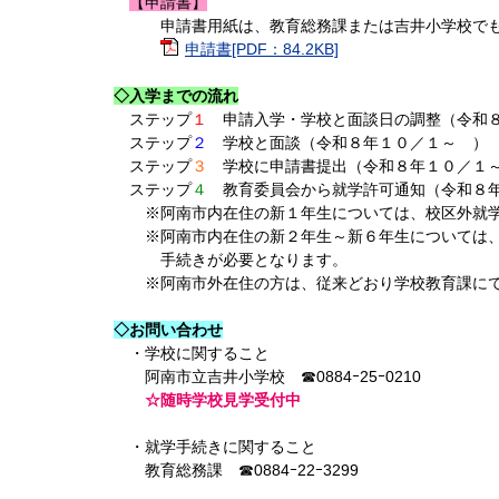
【申請書】
申請書用紙は、教育総務課または吉井小学校でも
申請書[PDF：84.2KB]
◇入学までの流れ
ステップ
１
申請入学・学校と面談日の調整（令和８
ステップ
２
学校と面談（令和８年１０／１～ ）
ステップ
３
学校に申請書提出（令和８年１０／１
ステップ
４
教育委員会から就学許可通知（令和８年
※阿南市内在住の新１年生については、校区外就学
※阿南市内在住の新２年生～新６年生については、
手続きが必要となります。
※阿南市外在住の方は、従来どおり学校教育課にて
◇お問い合わせ
・学校に関すること
阿南市立吉井小学校 ☎0884ｰ25ｰ0210
☆随時学校見学受付中
・就学手続きに関すること
教育総務課 ☎0884ｰ22ｰ3299