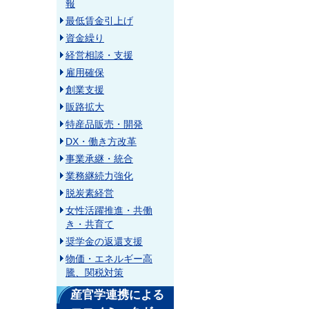
報
最低賃金引上げ
資金繰り
経営相談・支援
雇用確保
創業支援
販路拡大
特産品販売・開発
DX・働き方改革
事業承継・統合
業務継続力強化
脱炭素経営
女性活躍推進・共働
き・共育て
奨学金の返還支援
物価・エネルギー高
騰、関税対策
産官学連携による