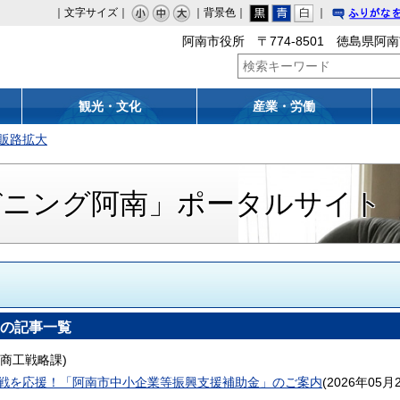
｜文字サイズ｜
｜背景色｜
｜
りがな
阿南市役所 〒774-8501 徳島県阿南
観光・文化
産業・労働
販路拡大
デニング阿南」ポータルサイト
の記事一覧
商工戦略課
)
戦を応援！「阿南市中小企業等振興支援補助金」のご案内
(
2026年05月