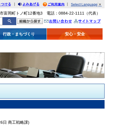
｜
｜
Select Language
▼
をつける
みあげる
利用案内
市富岡町トノ町12番地3 電話：0884-22-1111（代表）
問い合わせ
イトマップ
行政・まちづくり
安心・安全
26日
商工戦略課
)