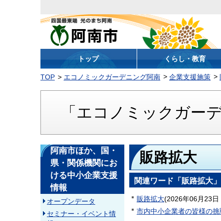
阿南市
トップ
くらし・教育
TOP
エコノミックガーデニング阿南
企業支援施策
「エコノミックガー
阿南市ほか、国・
販路拡大
県・関係機関にお
ける中小企業支援
関連ワード「販路拡大」
情報
販路拡大
(
2026年06月23日
オープンデータ
市内中小企業者の皆様の挑
セミナー・イベント情