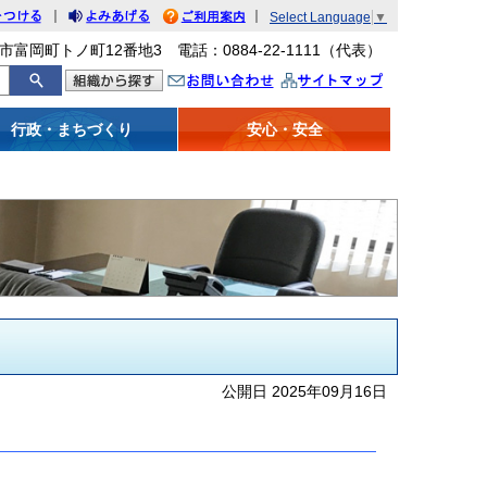
｜
｜
Select Language
▼
をつける
みあげる
利用案内
市富岡町トノ町12番地3 電話：0884-22-1111（代表）
問い合わせ
イトマップ
行政・まちづくり
安心・安全
公開日 2025年09月16日