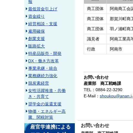
報
商工団体
阿南商工会
最低賃金引上げ
資金繰り
商工団体
那賀川町商
経営相談・支援
商工団体
羽ノ浦町商
雇用確保
創業支援
識見者
阿南工業高
販路拡大
行政
阿南市
特産品販売・開発
DX・働き方改革
事業承継・統合
業務継続力強化
お問い合わせ
脱炭素経営
産業部 商工戦略課
TEL
：0884-22-3290
女性活躍推進・共働
E-Mail
：
shoukou@anan.i-
き・共育て
奨学金の返還支援
物価・エネルギー高
騰、関税対策
お問い合わせ
産官学連携による