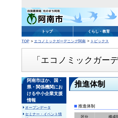
阿南市
トップ
くらし・教育
TOP
エコノミックガーデニング阿南
トピックス
「エコノミックガー
阿南市ほか、国・
推進体制
県・関係機関にお
ける中小企業支援
情報
推進体制
オープンデータ
セミナー・イベント情
区分
構成