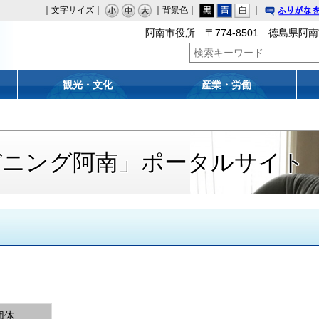
｜文字サイズ｜
｜背景色｜
｜
りがな
阿南市役所 〒774-8501 徳島県阿南
観光・文化
産業・労働
デニング阿南」ポータルサイト
団体