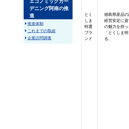
エコノミックガー
デニング阿南の推
とく
徳島県産品の
進
しま
経営安定に資
推進体制
特選
の魅力を持っ
これまでの取組
ブラ
「とくしま特
企業訪問調査
ンド
る。