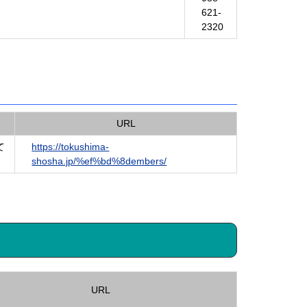
621-
2320
URL
て
https://tokushima-
shosha.jp/%ef%bd%8dembers/
URL