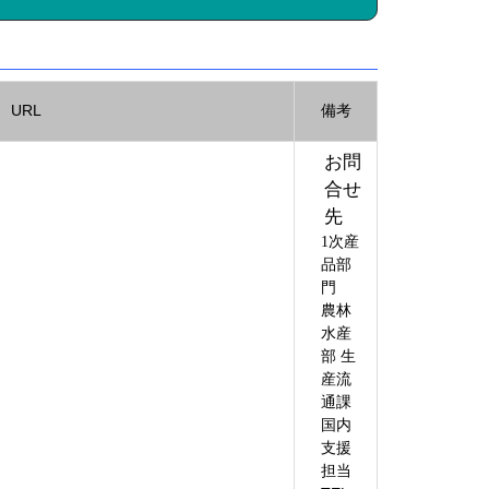
URL
備考
お問
合せ
先
1次産
品部
門
農林
水産
部 生
産流
通課
国内
支援
担当