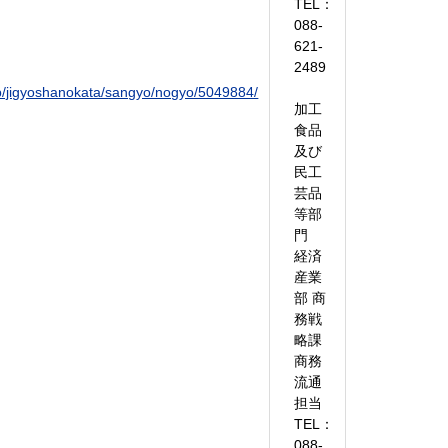
TEL：
088-
621-
2489
.jp/jigyoshanokata/sangyo/nogyo/5049884/
加工
食品
及び
民工
芸品
等部
門
経済
産業
部 商
務戦
略課
商務
流通
担当
TEL：
088-