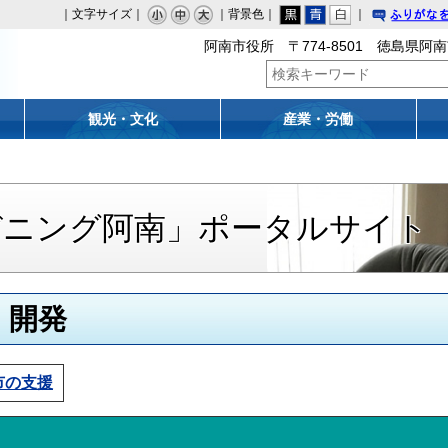
｜文字サイズ｜
｜背景色｜
｜
りがな
阿南市役所 〒774-8501 徳島県阿南
観光・文化
産業・労働
デニング阿南」ポータルサイト
・開発
市の支援