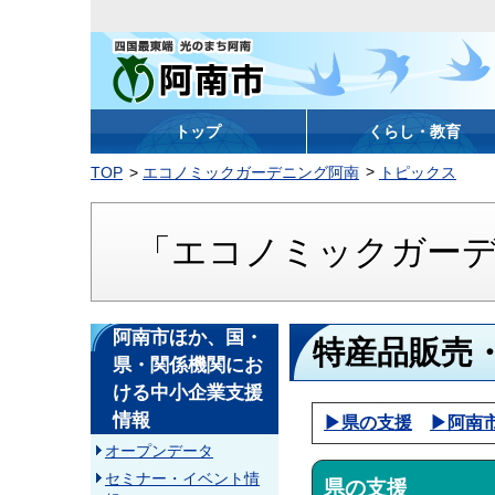
阿南市
トップ
くらし・教育
TOP
エコノミックガーデニング阿南
トピックス
「エコノミックガー
阿南市ほか、国・
特産品販売
県・関係機関にお
ける中小企業支援
情報
▶県の支援
▶阿南
オープンデータ
セミナー・イベント情
県の支援