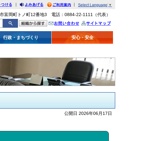
｜
｜
Select Language
▼
をつける
みあげる
利用案内
市富岡町トノ町12番地3 電話：0884-22-1111（代表）
問い合わせ
イトマップ
行政・まちづくり
安心・安全
公開日 2026年06月17日