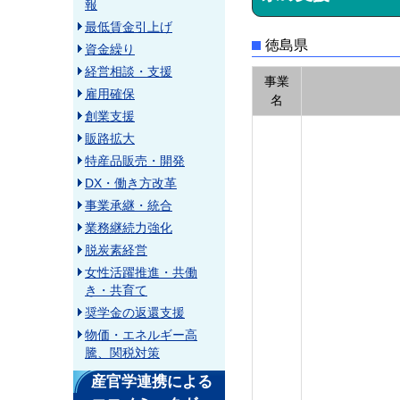
報
最低賃金引上げ
徳島県
資金繰り
経営相談・支援
事業
雇用確保
名
創業支援
販路拡大
特産品販売・開発
DX・働き方改革
事業承継・統合
業務継続力強化
脱炭素経営
女性活躍推進・共働
き・共育て
奨学金の返還支援
物価・エネルギー高
騰、関税対策
産官学連携による