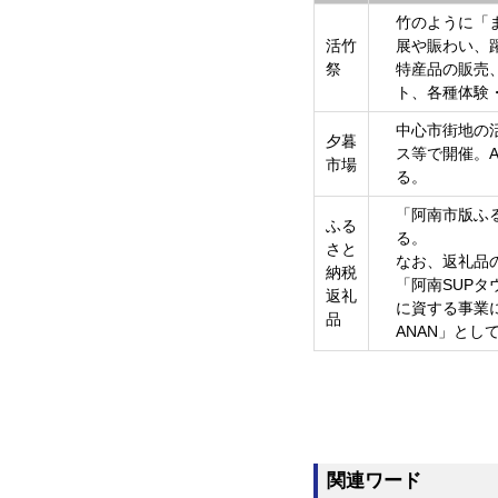
竹のように「
活竹
展や賑わい、
祭
特産品の販売
ト、各種体験
中心市街地の
夕暮
ス等で開催。
市場
る。
「阿南市版ふ
ふる
る。
さと
なお、返礼品
納税
「阿南SUP
返礼
に資する事業に対
品
ANAN」とし
関連ワード