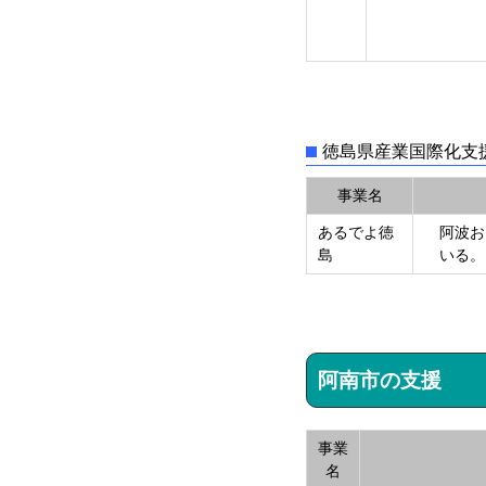
徳島県産業国際化支
事業名
あるでよ徳
阿波お
島
いる。
阿南市の支援
事業
名