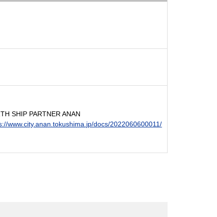
TH SHIP PARTNER ANAN
ps://www.city.anan.tokushima.jp/docs/2022060600011/