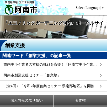
Select Language
▼
「エコノミックガーデニング阿南」ポータルサイ
ト
創業支援
関連ワード「創業支援」の記事一覧
市内中小企業者の皆様の挑戦を応援！「阿南市中小企業等振興支援補助金」のご案内
阿南市創業支援セミナー「創業塾」
（全4回）「令和7年度創業セミナー 県南部地区」を開催します
個人情報の取り扱い
著作権