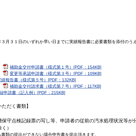
３月３１日のいずれか早い日までに実績報告書に必要書類を添付のうえ
補助金交付申請書（様式第１号）[PDF：154KB]
変更等承認申請書（様式第３号）[PDF：109KB]
実績報告書（様式第５号）[PDF：132KB]
補助金交付請求書（様式第７号）[PDF：117KB]
申請書（記入例）[PDF：215KB]
いただく書類】
槽保守点検記録票の写し等、申請者の従前の汚水処理状況等が
除く）
書類の提出ができない場合申告書を提出頂きます。