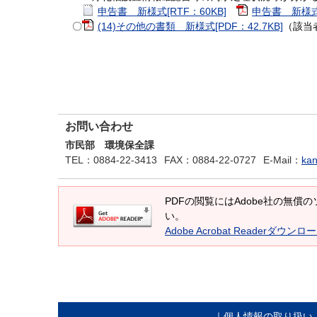
申告書 新様式[RTF：60KB]
申告書 新様式[P
〇
(14)その他の書類 新様式[PDF：42.7KB]
（該当
お問い合わせ
市民部 環境保全課
TEL
：0884-22-3413
FAX
：0884-22-0727
E-Mail
：
kan
PDFの閲覧にはAdobe社の無償のソフ
い。
Adobe Acrobat Readerダウンロ
｜
個人情報の取り扱い