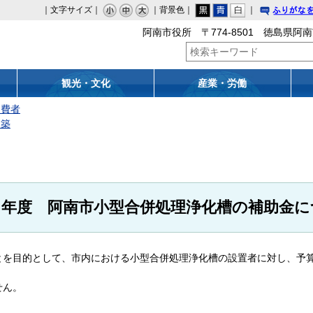
｜文字サイズ｜
｜背景色｜
｜
りがな
阿南市役所 〒774-8501 徳島県阿南
観光・文化
産業・労働
消費者
建築
８年度 阿南市小型合併処理浄化槽の補助金に
を目的として、市内における小型合併処理浄化槽の設置者に対し、予
せん。