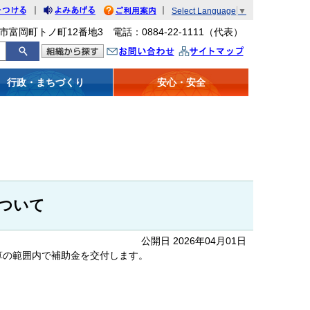
｜
｜
Select Language
▼
をつける
みあげる
利用案内
市富岡町トノ町12番地3 電話：0884-22-1111（代表）
問い合わせ
イトマップ
行政・まちづくり
安心・安全
ついて
公開日 2026年04月01日
算の範囲内で補助金を交付します。