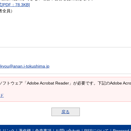
DF：78.3KB]
者全員）
kyou@anan.i-tokushima.jp
トウェア「Adobe Acrobat Reader」が必要です。下記のAdobe A
ード
戻る
｜
リンク
｜
著作権
｜
免責事項
｜
お問い合わせ
｜
RSSについて
｜Powered b