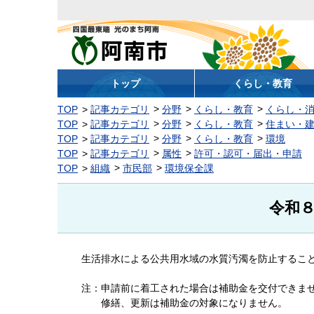
阿南市
トップ
くらし・教育
TOP
記事カテゴリ
分野
くらし・教育
くらし・
TOP
記事カテゴリ
分野
くらし・教育
住まい・
TOP
記事カテゴリ
分野
くらし・教育
環境
TOP
記事カテゴリ
属性
許可・認可・届出・申請
TOP
組織
市民部
環境保全課
令和
生活排水による公共用水域の水質汚濁を防止すること
注：申請前に着工された場合は補助金を交付できま
修繕、更新は補助金の対象になりません。