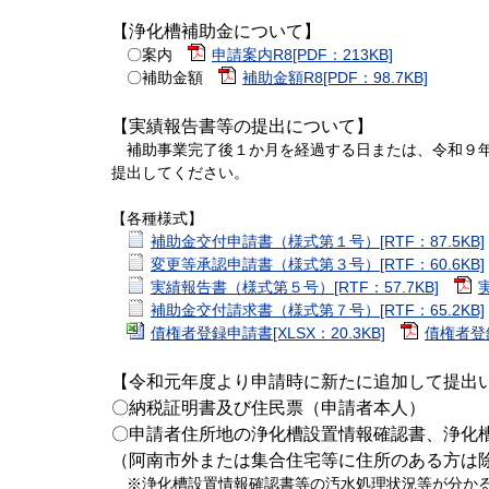
【浄化槽補助金について】
〇案内
申請案内R8[PDF：213KB]
〇補助金額
補助金額R8[PDF：98.7KB]
【実績報告書等の提出について】
補助事業完了後１か月を経過する日または、令和９年
提出してください。
【各種様式】
補助金交付申請書（様式第１号）[RTF：87.5KB]
変更等承認申請書（様式第３号）[RTF：60.6KB]
実績報告書（様式第５号）[RTF：57.7KB]
補助金交付請求書（様式第７号）[RTF：65.2KB]
債権者登録申請書[XLSX：20.3KB]
債権者登録
【令和元年度より申請時に新たに追加して提出
〇納税証明書及び住民票（申請者本人）
〇申請者住所地の浄化槽設置情報確認書、浄化
（阿南市外または集合住宅等に住所のある方は
※浄化槽設置情報確認書等の汚水処理状況等が分かる