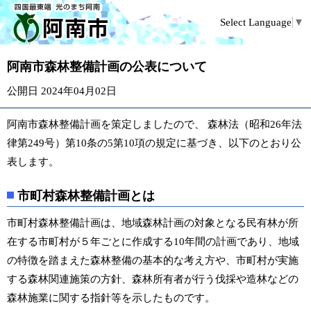
Select Language
▼
阿南市森林整備計画の公表について
公開日 2024年04月02日
阿南市森林整備計画を策定しましたので、 森林法（昭和26年法
律第249号）第10条の5第10項の規定に基づき、以下のとおり公
表します。
市町村森林整備計画とは
市町村森林整備計画は、地域森林計画の対象となる民有林が所
在する市町村が５年ごとに作成する10年間の計画であり、地域
の特徴を踏まえた森林整備の基本的な考え方や、市町村が実施
する森林関連施策の方針、森林所有者が行う伐採や造林などの
森林施業に関する指針等を示したものです。