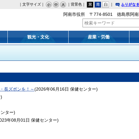
｜文字サイズ｜
｜背景色｜
｜
りがな
阿南市役所 〒774-8501 徳島県阿南
観光・文化
産業・労働
・長ズボンを！～
(
2026年06月16日
保健センター
)
ー
)
センター
)
023年08月01日
保健センター
)