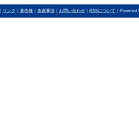
｜
リンク
｜
著作権
｜
免責事項
｜
お問い合わせ
｜
RSSについて
｜Powered b