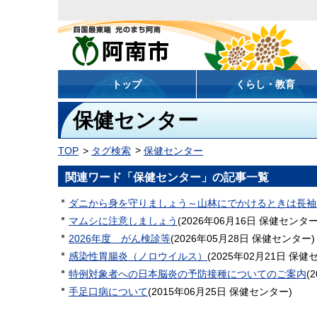
阿南市
トップ
くらし・教育
保健センター
TOP
タグ検索
保健センター
関連ワード「保健センター」の記事一覧
ダニから身を守りましょう～山林にでかけるときは長袖
マムシに注意しましょう
(
2026年06月16日
保健センタ
2026年度 がん検診等
(
2026年05月28日
保健センター
)
感染性胃腸炎（ノロウイルス）
(
2025年02月21日
保健
特例対象者への日本脳炎の予防接種についてのご案内
(
2
手足口病について
(
2015年06月25日
保健センター
)