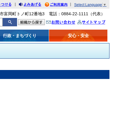
｜
｜
Select Language
▼
をつける
みあげる
利用案内
市富岡町トノ町12番地3 電話：0884-22-1111（代表）
問い合わせ
イトマップ
行政・まちづくり
安心・安全