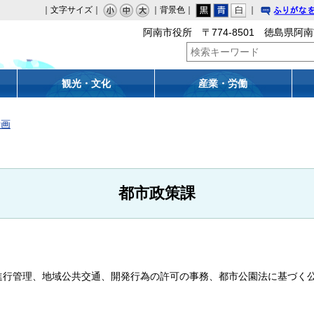
｜文字サイズ｜
｜背景色｜
｜
りがな
阿南市役所 〒774-8501 徳島県阿南
観光・文化
産業・労働
計画
都市政策課
進行管理、地域公共交通、開発行為の許可の事務、都市公園法に基づく