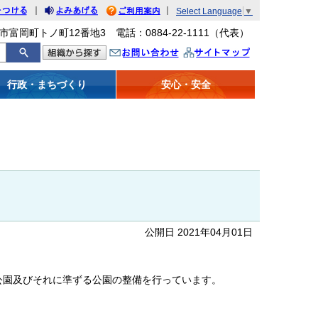
｜
｜
Select Language
▼
をつける
みあげる
利用案内
市富岡町トノ町12番地3 電話：0884-22-1111（代表）
問い合わせ
イトマップ
行政・まちづくり
安心・安全
公開日 2021年04月01日
公園及びそれに準ずる公園の整備を行っています。