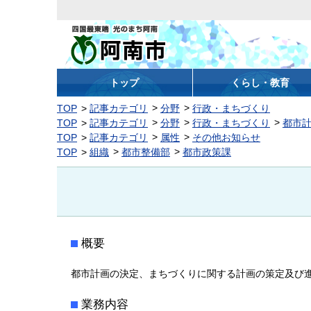
阿南市
トップ
くらし・教育
TOP
記事カテゴリ
分野
行政・まちづくり
TOP
記事カテゴリ
分野
行政・まちづくり
都市
TOP
記事カテゴリ
属性
その他お知らせ
TOP
組織
都市整備部
都市政策課
概要
都市計画の決定、まちづくりに関する計画の策定及び
業務内容