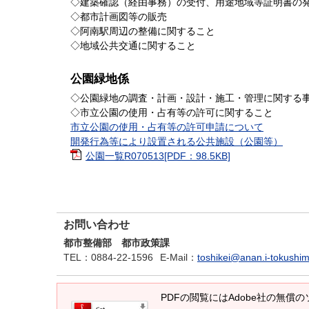
◇建築確認（経由事務）の受付、用途地域等証明書の
◇都市計画図等の販売
◇阿南駅周辺の整備に関すること
◇地域公共交通に関すること
公園緑地係
◇公園緑地の調査・計画・設計・施工・管理に関する
◇市立公園の使用・占有等の許可に関すること
市立公園の使用・占有等の許可申請について
開発行為等により設置される公共施設（公園等）
公園一覧R070513[PDF：98.5KB]
お問い合わせ
都市整備部 都市政策課
TEL
：0884-22-1596
E-Mail
：
toshikei@anan.i-tokushim
PDFの閲覧にはAdobe社の無償のソフ