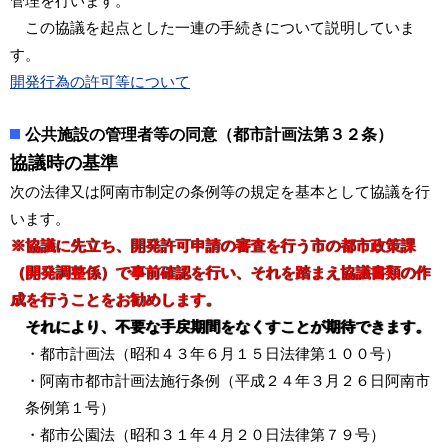
管理を行います。
この協議を起点とした一連の手続きについて説明していま
す。
開発行為の許可等について
公共施設の管理者等の同意（都市計画法第３２条）
協議時の基準
次の法律又は阿南市制定の条例等の規定を基本として協議を行
います。
※協議に先立ち、開発許可申請の審査を行う市の都市政策課
（開発調整係）で事前確認を行い、それを踏まえ協議書類の作
成を行うことをお勧めします。
それにより、不要な手戻期間をなくすことが期待できます。
・都市計画法（昭和４３年６月１５日法律第１００号）
・阿南市都市計画法施行条例（平成２４年３月２６日阿南市
条例第１号）
・都市公園法（昭和３１年４月２０日法律第７９号）