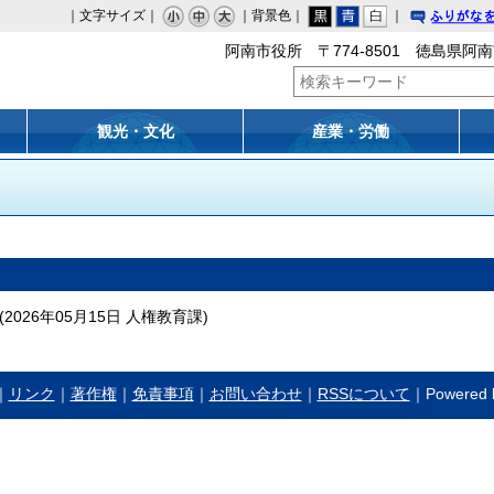
｜文字サイズ｜
｜背景色｜
｜
りがな
阿南市役所 〒774-8501 徳島県阿南
観光・文化
産業・労働
(
2026年05月15日
人権教育課
)
｜
リンク
｜
著作権
｜
免責事項
｜
お問い合わせ
｜
RSSについて
｜Powered b