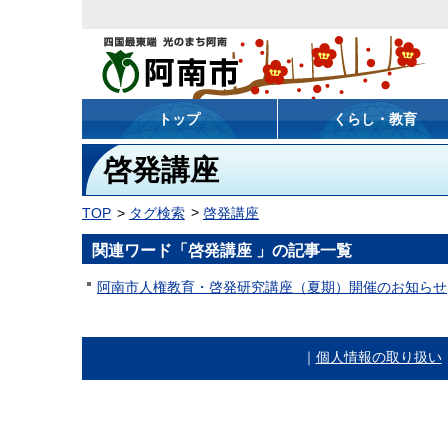
阿南市
トップ
くらし・教育
啓発講座
TOP
タグ検索
啓発講座
関連ワード「啓発講座 」の記事一覧
阿南市人権教育・啓発研究講座（夏期）開催のお知らせ
｜
個人情報の取り扱い