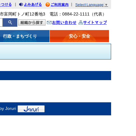
｜
｜
Select Language
▼
をつける
みあげる
利用案内
市富岡町トノ町12番地3 電話：0884-22-1111（代表）
問い合わせ
イトマップ
行政・まちづくり
安心・安全
y Joruri