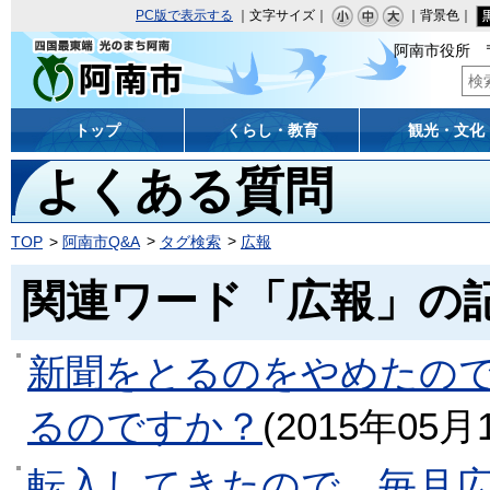
PC版で表示する
｜文字サイズ｜
｜背景色｜
阿南市役所 〒
阿南市
トップ
くらし・教育
観光・文化
よくある質問
TOP
阿南市Q&A
タグ検索
広報
関連ワード「広報」の
新聞をとるのをやめたの
るのですか？
(
2015年05月
転入してきたので、毎月