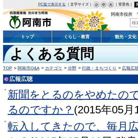
PC版で表示する
｜文字サイズ｜
｜背景色｜
阿南市役所 〒
阿南市
トップ
くらし・教育
観光・文化
よくある質問
TOP
阿南市Q&A
カテゴリ
分野
行政・まちづくり
広報広
広報広聴
新聞をとるのをやめたの
るのですか？
(
2015年05月
転入してきたので、毎月