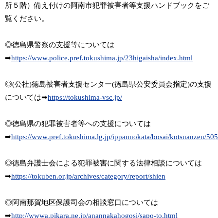
所５階）備え付けの阿南市犯罪被害者等支援ハンドブックをご
覧ください。
◎徳島県警察の支援等については
➡
https://www.police.pref.tokushima.jp/23higaisha/index.html
◎(公社)徳島被害者支援センター(徳島県公安委員会指定)の支援
については➡
https://tokushima-vsc.jp/
◎徳島県の
犯罪被害者等への支援については
➡
https://www.pref.tokushima.lg.jp/ippannokata/bosai/kotsuanzen/50
◎徳島弁護士会による犯罪被害に関する法律相談については
➡
https://tokuben.or.jp/archives/category/report/shien
◎阿南那賀地区保護司会の相談窓口については
➡
http://wwwa.pikara.ne.jp/anannakahogosi/sapo-to.html