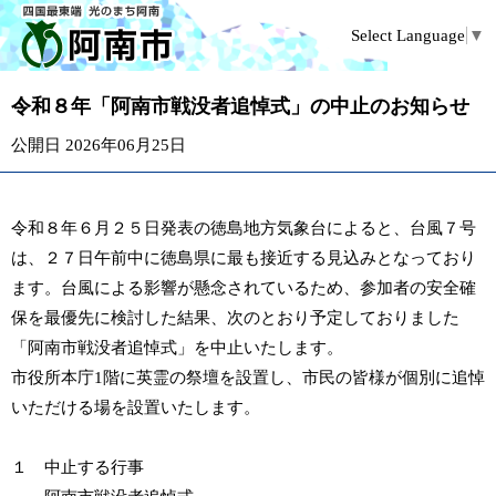
Select Language
▼
令和８年「阿南市戦没者追悼式」の中止のお知らせ
公開日 2026年06月25日
令和８年６月２５日発表の徳島地方気象台によると、台風７号
は、２７日午前中に徳島県に最も接近する見込みとなっており
ます。台風による影響が懸念されているため、参加者の安全確
保を最優先に検討した結果、次のとおり予定しておりました
「阿南市戦没者追悼式」を中止いたします。
市役所本庁1階に英霊の祭壇を設置し、市民の皆様が個別に追悼
いただける場を設置いたします。
１ 中止する行事