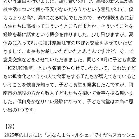
という企画も行いました。話し合いの中で、高校の新入生が高
校生活について何か不安がないだろうかという意見が出て、僕
らちょうど高2、高3になる時期でしたので、その経験を基に新
入生たちに高校ってこういうところだよとか、そういうことを
経験を基に話すという機会を作りました。少し飛びますが、夏
休みに入って8月に福井県鯖江市のJK課と交流をさせていただ
きまして、市長もお越しいただいたと思うんですけど、そこで
意見交換などをさせていただきました。同じく8月に子ども食堂
「KIZUKI食堂」という名前でやらせていただいて、これは子ど
もの孤食化というか1人で食事をする子たちが増えてきていると
いうことを僕自身知って、子ども食堂を発案したんですが、阿
南市の施設の方から数人子どもたちを招いて食事を振る舞いま
した。僕自身かなりいい経験になって、子ども食堂は本当に思
い出の1つです。
【深】
2025年の11月には「あなんまちマルシェ」ですだちスカッシュ