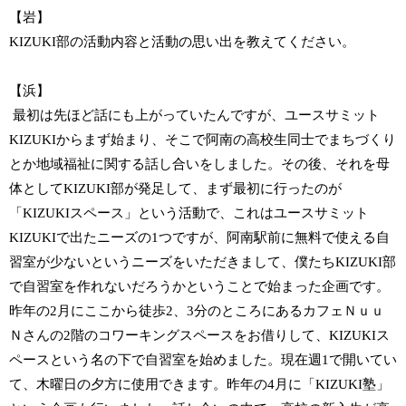
【岩】
KIZUKI部の活動内容と活動の思い出を教えてください。
【浜】
最初は先ほど話にも上がっていたんですが、ユースサミット
KIZUKIからまず始まり、そこで阿南の高校生同士でまちづくり
とか地域福祉に関する話し合いをしました。その後、それを母
体としてKIZUKI部が発足して、まず最初に行ったのが
「KIZUKIスペース」という活動で、これはユースサミット
KIZUKIで出たニーズの1つですが、阿南駅前に無料で使える自
習室が少ないというニーズをいただきまして、僕たちKIZUKI部
で自習室を作れないだろうかということで始まった企画です。
昨年の2月にここから徒歩2、3分のところにあるカフェＮｕｕ
Ｎさんの2階のコワーキングスペースをお借りして、KIZUKIス
ペースという名の下で自習室を始めました。現在週1で開いてい
て、木曜日の夕方に使用できます。昨年の4月に「KIZUKI塾」