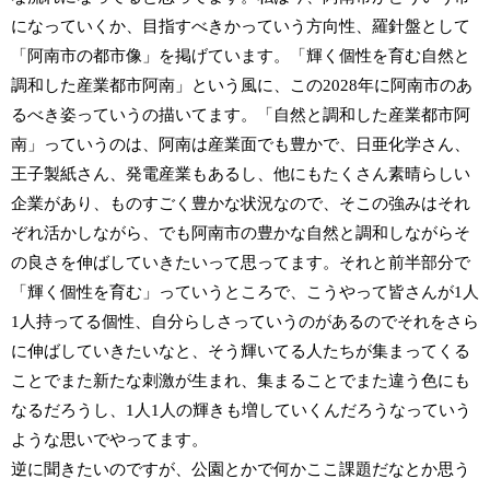
になっていくか、目指すべきかっていう方向性、羅針盤として
「阿南市の都市像」を掲げています。「輝く個性を育む自然と
調和した産業都市阿南」という風に、この2028年に阿南市のあ
るべき姿っていうの描いてます。「自然と調和した産業都市阿
南」っていうのは、阿南は産業面でも豊かで、日亜化学さん、
王子製紙さん、発電産業もあるし、他にもたくさん素晴らしい
企業があり、ものすごく豊かな状況なので、そこの強みはそれ
ぞれ活かしながら、でも阿南市の豊かな自然と調和しながらそ
の良さを伸ばしていきたいって思ってます。それと前半部分で
「輝く個性を育む」っていうところで、こうやって皆さんが1人
1人持ってる個性、自分らしさっていうのがあるのでそれをさら
に伸ばしていきたいなと、そう輝いてる人たちが集まってくる
ことでまた新たな刺激が生まれ、集まることでまた違う色にも
なるだろうし、1人1人の輝きも増していくんだろうなっていう
ような思いでやってます。
逆に聞きたいのですが、公園とかで何かここ課題だなとか思う