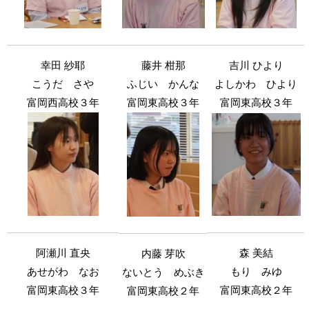
藤井 柑那
吉川 ひより
幸田 紗耶
ふじい かんな
よしかわ ひより
こうだ さや
富岡東高校３年
富岡東高校３年
富岡西高校３年
阿瀬川 直央
森 美結
内藤 芽吹
あせがわ なお
もり みゆ
ないとう めぶき
富岡東高校３年
富岡東高校２年
富岡東高校２年