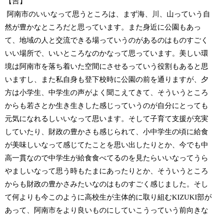
【吉】
阿南市のいいなって思うところは、まず海、川、山っていう自
然が豊かなところだと思っています。また身近に公園もあっ
て、地域の人と交流できる場っていうのがあるのはものすごく
いい場所で、いいところなのかなって思っています。美しい環
境は阿南市を落ち着いた空間にさせるっていう役割もあると思
いますし、また私自身も登下校時に公園の前を通りますが、夕
方は小学生、中学生の声がよく聞こえてきて、そういうところ
からも若さとか生き生きした感じっていうのが自分にとっても
元気になれるしいいなって思います。そして子育て支援が充実
していたり、財政の豊かさも感じられて、小中学生の頃に給食
が美味しいなって感じてたことを思い出したりとか、今でも中
高一貫なので中学生が給食食べてるのを見たらいいなってうら
やましいなって思う時もたまにあったりとか、そういうところ
からも財政の豊かさみたいなのはものすごく感じました。そし
て何よりも今このように高校生が主体的に取り組むKIZUKI部が
あって、阿南市をより良いものにしていこうっていう前向きな