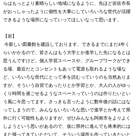
らはもっとより素晴らしい地域になるように、先ほど岩佐市長
がおっしゃったように個性を大事にしていろいろな世代が活躍
できるような場所になっていってほしいなって思います。
【岩】
今新しい図書館を建設しております。できるまでにまだ4年く
らいかかるので、皆さんはもう大学とか進学した先になるとは
思うんですけど。個人学習スペースや、グループワークができ
る場、最近だとコンセントもあって電源も取れるような場な
ど、いろいろな世代にとって本を読むっていうのも当然ありま
すが、そういう自習であったりとか学習とか、大人の人がゆっ
くり時間を過ごせるようなスペースっていうのは作りたいとい
う風に今思ってます。さっきも言ったように数年後の話にはな
ってしまうので、みんなもいろいろな思いで進学とか考えて県
外に行く可能性もありますが、ぜひみんなも阿南市をよりよく
しようという思いがあるので、仮に県外に進んでも将来的には
また帰ってきていただいて、そういう場所も作っていきたいと