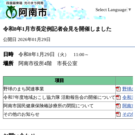
Select Language
▼
令和8年1月市長定例記者会見を開催しました
公開日 2026年01月29日
日時
令和8年1
月29日（
火） 11:00～
場所
阿南市役所4階 市長公室
項目
野球のまち関連事業
野球の
令和7年度地域おこし協力隊 活動報告会の開催について
令和7
阿南市国民健康保険椿診療所の閉院について
阿南市
その他のお知らせ
その他