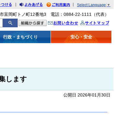
｜
｜
Select Language
▼
をつける
みあげる
利用案内
市富岡町トノ町12番地3 電話：0884-22-1111（代表）
問い合わせ
イトマップ
行政・まちづくり
安心・安全
集します
公開日 2026年01月30日