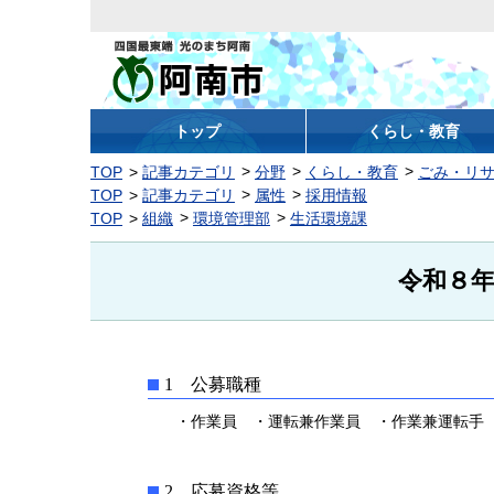
阿南市
トップ
くらし・教育
TOP
記事カテゴリ
分野
くらし・教育
ごみ・リ
TOP
記事カテゴリ
属性
採用情報
TOP
組織
環境管理部
生活環境課
令和８
1 公募職種
・作業員 ・運転兼作業員 ・作業兼運転
2 応募資格等