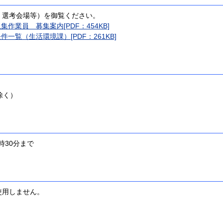
考会場等）を御覧ください。
集作業員 募集案内[PDF：454KB]
件一覧（生活環境課）[PDF：261KB]
除く）
30分まで
用しません。