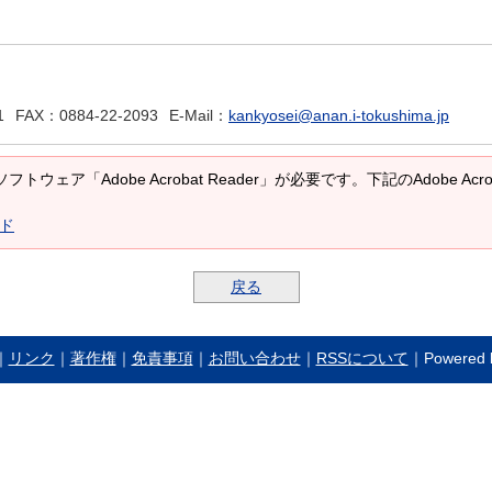
1
FAX
：0884-22-2093
E-Mail
：
kankyosei@anan.i-tokushima.jp
トウェア「Adobe Acrobat Reader」が必要です。下記のAdobe A
ード
戻る
｜
リンク
｜
著作権
｜
免責事項
｜
お問い合わせ
｜
RSSについて
｜Powered b