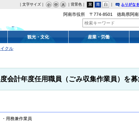
｜文字サイズ｜
｜背景色｜
｜
りがな
阿南市役所 〒774-8501 徳島県阿南
観光・文化
産業・労働
サイクル
年度会計年度任用職員（ごみ収集作業員）を募
手 ・用務兼作業員