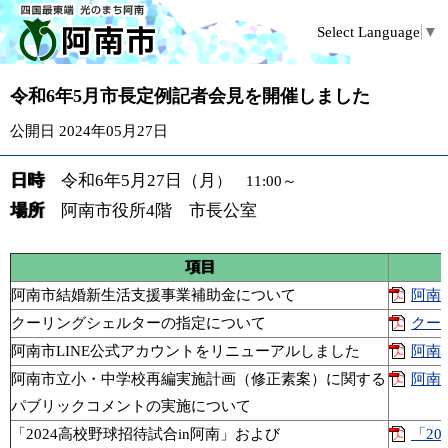
Select Language
▼
令和6年5月市長定例記者会見を開催しました
公開日 2024年05月27日
日時
令和6年5
月27日（月
） 11:00～
場所
阿南市役所4階 市長公室
項目
阿南市結婚新生活支援事業補助金について
阿南
クーリングシェルターの指定について
クー
阿南市LINE公式アカウントをリニューアルしました
阿南
阿南市立小・中学校再編実施計画（修正素案）に関する
阿南
パブリックコメントの実施について
「2024高校野球招待試合in阿南」および
「2