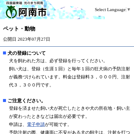
Select Language
▼
ペット・動物
公開日 2023年07月27日
犬の登録について
犬を飼われた方は、必ず登録を行ってください。
飼い犬は、登録（生涯１回）と毎年１回の狂犬病の予防注射
が義務づけられています。料金は登録料３，０００円、注射
代３，３００円です。
ご注意ください。
登録を済ませた飼い犬が死亡したときや犬の所在地・飼い主
が変わったときなどは届出が必要です。
申請は、
電子申請
が可能です。
予防注射の際、健康面に不安がある犬の飼主は、注射を打つ