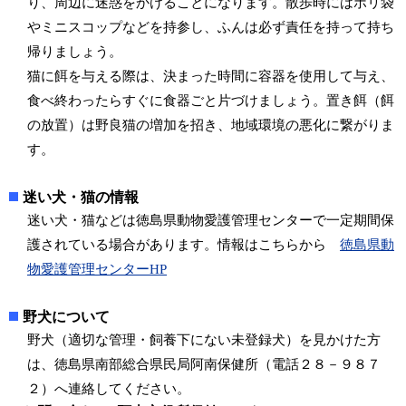
り、周辺に迷惑をかけることになります。散歩時にはポリ袋
やミニスコップなどを持参し、ふんは必ず責任を持って持ち
帰りましょう。
猫に餌を与える際は、決まった時間に容器を使用して与え、
食べ終わったらすぐに食器ごと片づけましょう。置き餌（餌
の放置）は野良猫の増加を招き、地域環境の悪化に繋がりま
す。
迷い犬・猫の情報
迷い犬・猫などは徳島県動物愛護管理センターで一定期間保
護されている場合があります。情報はこちらから
徳島県動
物愛護管理センターHP
野犬について
野犬（適切な管理・飼養下にない未登録犬）を見かけた方
は、徳島県南部総合県民局阿南保健所（電話２８－９８７
２）へ連絡してください。