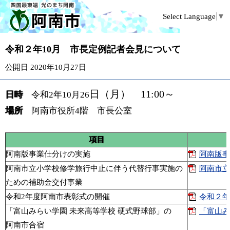
Select Language
▼
令和２年10月 市長定例記者会見について
公開日 2020年10月27日
日（月） 11:00～
日時
令和2年10月26
場所
阿南市役所4階 市長公室
項目
阿南版事業仕分けの実施
阿南版事業
阿南市立小学校修学旅行中止に伴う代替行事実施の
阿南市立
ための補助金交付事業
令和2年度阿南市表彰式の開催
令和２年
「富山みらい学園 未来高等学校 硬式野球部」の
「富山み
阿南市合宿