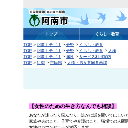
阿南市
トップ
くらし・教育
TOP
記事カテゴリ
分野
くらし・教育
TOP
記事カテゴリ
分野
くらし・教育
人権
TOP
記事カテゴリ
属性
サービス利用案内
TOP
組織
市民部
人権・男女共同参画課
【女性のための生き方なんでも相談】
あなたが迷ったり悩んだり、誰かに話を聞いてほしい
家族や夫のこと、子育てや介護のこと、職場での人間関
女性のカウンセラーが対応します。