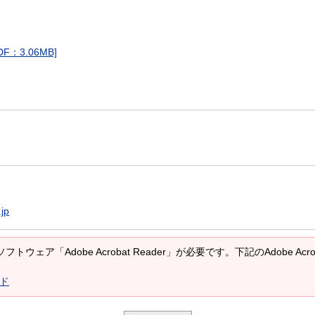
：3.06MB]
jp
トウェア「Adobe Acrobat Reader」が必要です。下記のAdobe A
ード