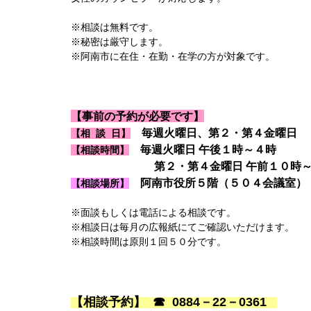
※相談は無料です。
※秘密は厳守します。
※阿南市に在住・在勤・在学の方が対象です。
【事前の予約が必要です】
毎週火曜日
、第２・第４金曜日
【相 談 日】
毎週火曜日 午後１時～４時
【相談時間】
第２・第４金曜日 午前１０時～正午
阿南市役所５階（５０４会議室）
【相談場所】
※面談もしくは電話による相談です。
※相談日は毎月の広報紙にてご確認いただけます。
※相談時間は原則１回５０分です。
【相談予約】 ☎ 0884－22－0361