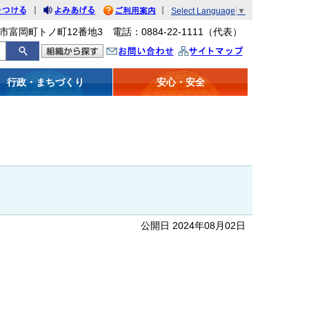
｜
｜
Select Language
▼
をつける
みあげる
利用案内
市富岡町トノ町12番地3 電話：0884-22-1111（代表）
問い合わせ
イトマップ
行政・まちづくり
安心・安全
公開日 2024年08月02日