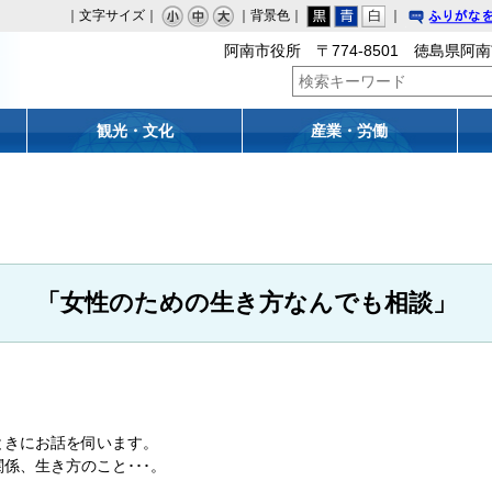
｜文字サイズ｜
｜背景色｜
｜
りがな
阿南市役所 〒774-8501 徳島県阿南
観光・文化
産業・労働
「女性のための生き方なんでも相談」
ときに
お話を伺います。
係、生き方のこと･･･。