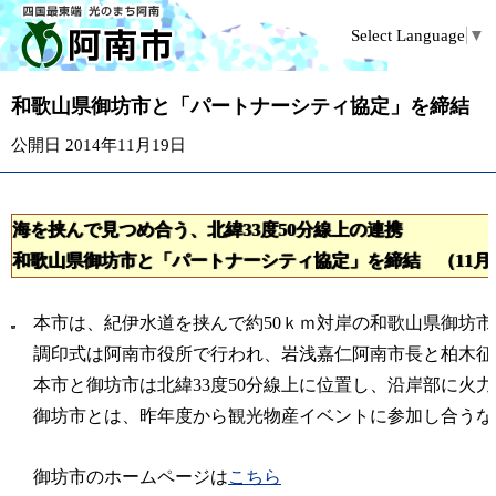
Select Language
▼
和歌山県御坊市と「パートナーシティ協定」を締結
公開日 2014年11月19日
海を挟んで見つめ合う、北緯33度50分線上の連携
和歌山県御坊市と「パートナーシティ協定」を締結 （11月1
本市は、紀伊水道を挟んで約50ｋｍ対岸の和歌山県御坊市
調印式は阿南市役所で行われ、岩浅嘉仁阿南市長と柏木征
本市と御坊市は北緯33度50分線上に位置し、沿岸部に火
御坊市とは、昨年度から観光物産イベントに参加し合うな
御坊市のホームページは
こちら