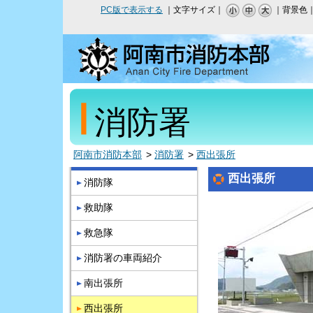
PC版で表示する
｜文字サイズ｜
｜背景色
消防署
阿南市消防本部
消防署
西出張所
西出張所
消防隊
救助隊
救急隊
消防署の車両紹介
南出張所
西出張所