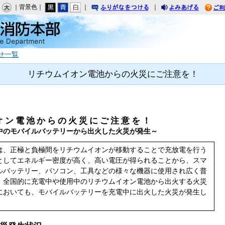
｜背景色｜
｜
｜
りがなをつける
みあげる
せ一覧
リチウムイオン電池からの火災にご注意を！
 ン 電 池 か ら の 火 災 に ご 注 意 を ！
のモバイルバッテリーから出火した火災が発生～
は、正極と負極間をリチウムイオンが移動することで充放電を行う
としてエネルギー密度が高く、高い電圧が得られることから、スマ
ルバッテリー、パソコン、工具などの様々な機器に使用され広く普
、全国的に充電中や使用中のリチウムイオン電池から出火する火災
においても、モバイルバッテリーを充電中に出火した火災が発生し