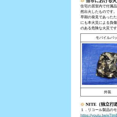
当市における火
住宅の居室内で付属品
然出火したものです。
早期の発見であったた
にも本火災による負傷
のある危険な火災です
モバイルバ
外装 バッ
NITE（独立
１．リコール製品のモ
https://youtu.be/eT