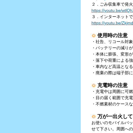
２．ごみ収集車で発火
https://youtu.be/wt
３．インターネットで
https://youtu.be/Z
使用時の注意
・社告、リコール対象
・バッテリーの減りが
・本体に膨張、変形が
・落下や荷重による強
・車内など高温となる
・廃棄の際は端子部に
充電時の注意
・充電中は周囲に可燃
・目の届く範囲で充電
・不燃素材のケースな
万が一出火して
お使いのモバイルバッ
せて下さい。周囲への