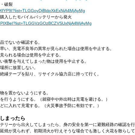
・破裂
lQhXfYP9I?list=TLGGoyDjBldpXkExNjA4MjAyMg
購入したモバイルバッテリーから発火
kjmdPlXBeI?list=TLGGVzGOzBCZVSUxNjA4MjAyMg
品でないか確認する。
早い、充電不良等の異常が見られた場合は使用を中止する。
見られる場合は使用を中止する。
い衝撃を与えてしまった物は使用を中止する。
場所に放置しない。
絶縁テープを貼り、リサイクル協力店に持って行く。
物を置かないようにする。
を行うようにする。（就寝中や外出時は充電を避ける。）
どに入れて充電する。（火災事故予防に有効です。）
しまったら
テリーから出火してしまったら、身の安全を第一に避難経路の確認を行
延焼が見られず、初期消火が行えそうな場合でも激しく火花を散らして