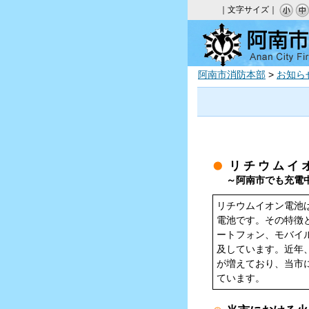
｜文字サイズ｜
阿南市消防本部
>
お知ら
リ チ ウ ム イ オ
～阿南市でも充電中
リチウムイオン電池
電池です。その特徴
ートフォン、モバイ
及しています。近年
が増えており、当市
ています。