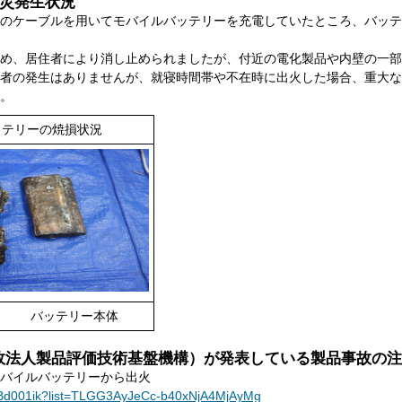
災発生状況
のケーブルを用いてモバイルバッテリーを充電していたところ、バッテ
め、居住者により消し止められましたが、付近の電化製品や内壁の一部
者の発生はありませんが、就寝時間帯や不在時に出火した場合、重大な
。
ッテリーの焼損状況
テリー本体
行政法人製品評価技術基盤機構）が発表している製品事故の
バイルバッテリーから出火
tmBd001ik?list=TLGG3AyJeCc-b40xNjA4MjAyMg