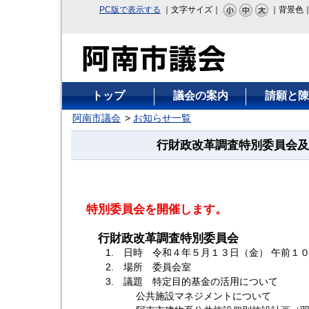
PC版で表示する
｜文字サイズ｜
｜背景色
トップ
議会の案内
請願と陳
阿南市議会
お知らせ一覧
行財政改革調査特別委員会及
特別委員会を開催します。
行財政改革調査特別委員会
1. 日時 令和４年５月１３日（金） 午前１
2. 場所 委員会室
3. 議題 特定目的基金の活用について
公共施設マネジメント
について