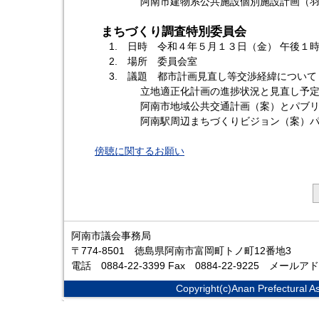
阿南市建物系公共施設個別施設計画（羽ノ浦
まちづくり調査特別委員会
1. 日時 令和４年５月１３日（金） 午後１
2. 場所 委員会室
3. 議題 都市計画見直し等交渉経緯について
立地適正化計画の進捗状況と見直し予
阿南市地域公共交通計画（案）とパブリッ
阿南駅周辺まちづくりビジョン（案）パブリ
傍聴に関するお願い
阿南市議会事務局
〒774-8501 徳島県阿南市富岡町トノ町12番地3
電話 0884-22-3399 Fax 0884-22-9225 メー
Copyright(c)Anan Prefectural A