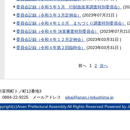
委員会記録（令和５年５月 行財政改革調査特別委員会）
(
2
委員会記録（令和５年３月定例会）
(
2023年07月21日
)
委員会記録（令和４年１０月 まちづくり調査特別委員会）
(
委員会記録（令和４年 決算審査特別委員会）
(
2023年07月21
委員会記録（令和４年１２月定例会）
(
2023年03月31日
)
委員会記録（令和４年第２回臨時会）
(
2023年03月31日
)
前へ
1
2
次へ
南市富岡町トノ町12番地3
ax 0884-22-9225 メールアドレス
gikai@anan.i-tokushima.jp
pyright(c)Anan Prefectural Assembly.All Rights Reserved Powered by J