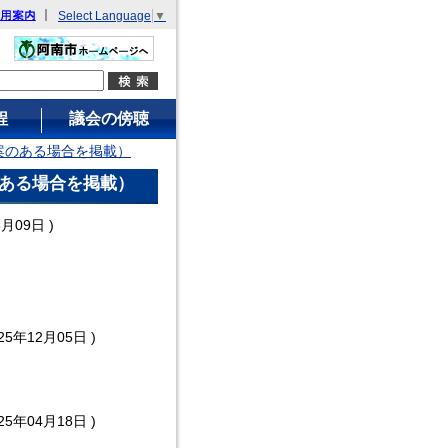
｜
Select Language
▼
利用案内
程
議会の傍聴
案のある場合を掲載）
ある場合を掲載）
6月09日
)
025年12月05日
)
025年04月18日
)