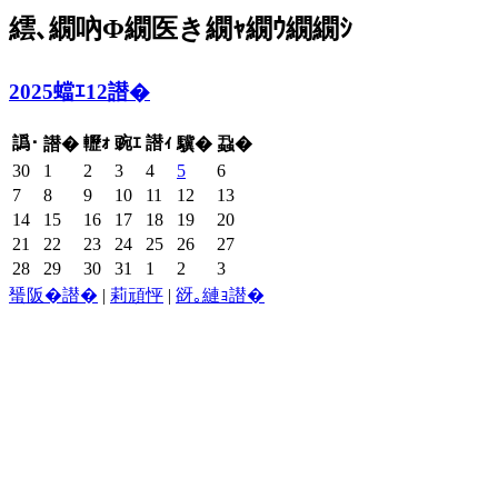
繧､繝吶Φ繝医き繝ｬ繝ｳ繝繝ｼ
2025蟷ｴ12譛�
譌･
轣ｫ
豌ｴ
譛ｨ
譛�
驥�
蝨�
30
1
2
3
4
5
6
7
8
9
10
11
12
13
14
15
16
17
18
19
20
21
22
23
24
25
26
27
28
29
30
31
1
2
3
蜑阪�譛�
|
莉頑怦
|
谺｡縺ｮ譛�